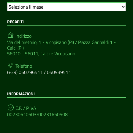
A
r
RECAPITI
c
h
i
Indirizzo
v
Via del pretorio, 1 - Vicopisano (PI) / Piazza Garibaldi 1 -
i
Calci (PI)
56010 - 56011, Calci e Vicopisano
Telefono
(+39) 050796511 / 050939511
INFORMAZIONI
C.F. / P.IVA
00230610503/00231650508