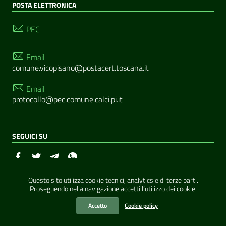
POSTA ELETTRONICA
PEC
Email
comune.vicopisano@postacert.toscana.it
Email
protocollo@pec.comune.calci.pi.it
SEGUICI SU
Questo sito utilizza cookie tecnici, analytics e di terze parti.
Sezione Link Utili
Realizzato con
WordPress
|
Tema grafico
ItaliaWP2
Proseguendo nella navigazione accetti l’utilizzo dei cookie.
| Basato sul
Prototipo per siti PA di AgID
Accetto
Cookie policy