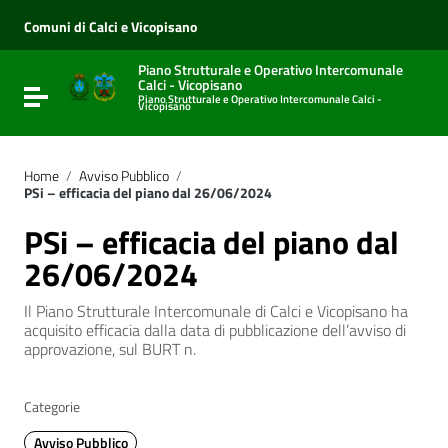
Vai ai contenuti
Vai al menu di navigazione
Comuni di Calci e Vicopisano
Vai al footer
Piano Strutturale e Operativo Intercomunale
Calci - Vicopisano
Attiva / disattiva la navigazione
Piano Strutturale e Operativo Intercomunale Calci -
Vicopisano
Home
/
Avviso Pubblico
/
PSi – efficacia del piano dal 26/06/2024
PSi – efficacia del piano dal
26/06/2024
Il Piano Strutturale Intercomunale di Calci e Vicopisano ha
acquisito efficacia dalla data di pubblicazione dell’avviso di
approvazione, sul BURT n.
Categorie
Avviso Pubblico