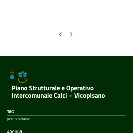
Pagina precedente
Pagina successiva
Piano Strutturale e Operativo
Intercomunale Calci – Vicopisano
TAG
piano strutturale
ARCHIVI