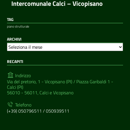
Intercomunale Calci – Vicopisano
TAG
piano strutturale
ARCHIVI
A
r
RECAPITI
c
h
i
Indirizzo
v
Via del pretorio, 1 - Vicopisano (PI) / Piazza Garibaldi 1 -
i
Calci (PI)
56010 - 56011, Calci e Vicopisano
Telefono
(+39) 050796511 / 050939511