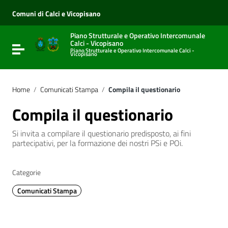
Vai ai contenuti
Vai al menu di navigazione
Comuni di Calci e Vicopisano
Vai al footer
Piano Strutturale e Operativo Intercomunale
Calci - Vicopisano
Attiva / disattiva la navigazione
Piano Strutturale e Operativo Intercomunale Calci -
Vicopisano
Home
/
Comunicati Stampa
/
Compila il questionario
Compila il questionario
Si invita a compilare il questionario predisposto, ai fini
partecipativi, per la formazione dei nostri PSi e POi.
Categorie
Comunicati Stampa