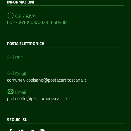
INFORMAZIONI
C.F. / P.IVA
00230610503/00231650508
POSTA ELETTRONICA
PEC
Email
comune.vicopisano@postacert.toscana.it
Email
protocollo@pec.comune.calci.pi.it
SEGUICI SU